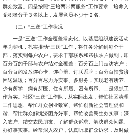
群众致富。四是按照“三培两带两服务”工作要求，培养入
党积极分子３名以上，发展党员不少于２名。
（二）“三送”工作状况
一是“三送”工作全覆盖常态化。以基层组织建设活动
年为契机，扎实推动“三送”工作，将任务分解到每个干
部，落实到每户农户，要求干部联系和帮扶农户做到，即
百分百的干部与农户结对全覆盖；百分百上门走访农户；
百分百的发放连心卡、连心册、订联系牌；百分百扶贫济
困送温暖；百分百尽力办实事、多服务，实现老有所养、
少有所学、病有所医、住有所居、困有所帮。二是狠抓工
作落实。社区“三送”工作队，从实际出发，帮忙社区清理
工作思想、帮忙群众创业致富、帮忙创新社会管理促和
谐、帮忙群众解忧济困办好事、帮忙改善民生办实事；深
入农户、结交农民朋友、了解群众诉求、解决群众问题、
办好事实事。经常深入农户，认真听取群众诉求，及时做