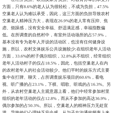
方面，只有8.6%的老人认为很轻松，不成为负担，47.5%
空巢老人认为难以承受，因此，这三方面的负担导致农村
空巢老人精神压力大，表现在26.9%的老人常有压抑、焦
虑、烦躁感，没有安全幸福、舒适满足感，幸福指数偏
低。在所调查的自然村中，有室外活动场所的占57.9%，
基本没有专为老年人开设的活动区，也没有任何健身设
施，所以，农村文体娱乐公共设施较少;在组织老年人活动
方面，33.6%的村子偶尔组织，32.8%从不组织，经常组织
老年人活动村子的仅占18.5%，因此，包括空巢老人在内
的农村老年人的社会活动较少。他们平时的娱乐方式主要
集中在打牌、聊天，占所调查娱乐项目的60.6%，看电
视、听广播的占23.1%，下棋、唱歌、听戏的占16.3%。另
外，从农村空巢老人主观意愿上看，他们中经常参加村里
组织的老年活动的仅占12.8%，而从不参加的高达36.9%，
偶尔参加的占50.3%。所以，空巢老人的精神压力无处宣
泄，导致他们心理缺乏安全感。从与子女沟通的频率上来