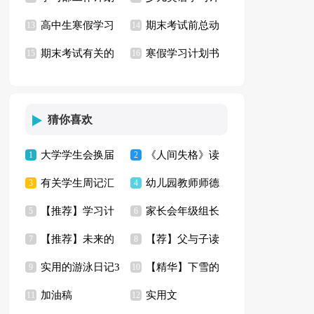
高中生寒假学习
期末考试前总动
合集15篇
13
划
14
期末考试有关的
寒假学习计划书
计划
15
员演讲稿
16
演讲稿
猜你喜欢
大学学生会换届
《人间失格》读
1
2
有关学生周记汇
幼儿园教师师德
演讲稿(15篇)
3
书心得集锦12篇
4
【推荐】学习计
家长会年级组长
编七篇
5
师风承诺书模板合集
6
【推荐】未来的
【荐】父与子读
划范文汇编8篇
7
发言稿14篇
8
八篇
实用的游泳日记3
【精华】下雪的
学校三年级作文合集
9
后感
10
加油稿
实用文
篇
11
日记三篇
12
八篇