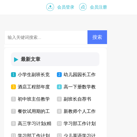
会员登录
会员注册
最新文章
小学生副班长竞
幼儿园园长工作
1
2
酒店工程部年度
高一下册数学教
选演讲稿
3
总结15篇
4
初中班主任教学
副班长自荐书
工作计划
5
学计划15篇
6
餐饮试用期的工
新教师个人工作
计划
7
8
高三学习计划(精
学习部工作计划
作总结
9
总结
10
学习部工作计划
少儿英语学习计
选15篇)
11
15篇
12