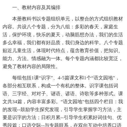
一、教材内容及其编排
本册教科书以专题组织单元，以整合的方式组织教材
内容。共设八个专题，分为八组：多彩的春天，家庭生
活，保护环境，快乐的夏天，动脑筋想办法，我们的生活
多么幸福，我们都有好品质，我们身边的科学。八个专题
贴近儿童生活，体现时代特点，蕴含教育价值，把知识、
能力、方法、情感融为一体。每个专题内涵都比较宽泛，
避免了教材内容的局限性。
每组包括1课“识字”、4-5篇课文和1个“语文园地”，
各部分相互联系，构成一个有机的整体。识字课包括词
语、三字经、对对子、谜语、谚语、诗歌等多种形式。课
文共34篇，内容丰富多彩。“语文园地”包括四个栏目：我
的发现--鼓励学生探究发现，引导学生掌握学习方法，主
要是识字的方法；日积月累--引导学生积累好词佳句、优
秀段篇；口语交际--与专题联系，在双向互动中培养口语