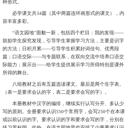
种形式。
必学课文共34篇（其中两篇连环画形式的课文），内
容丰富多彩。
“语文园地”面貌一新，包括四个栏目：我的发现——
鼓励学生探究发现，引导学生掌握学习方法，主要是识字
的方法；日积月累——引导学生积累好词佳句、优秀段
篇；口语交际——与专题联系，在双向交流中培养口语交
际能力；展示台——给学生提供展示学习所得特别是课外
所得的舞台。
八组教材之后有五篇选读课文。最后是两个生字表。
（表一是要求会认的字，表二是要求会写的字）。
本册教材中汉字的编排，继续实行认写分开、多认少
写的原则。全册要求认识550个常用字，会写250个在本课
或以前认识的字。要求认识的字和要求会写的字，分别在
练习里标明。此外，在语文园地里也安排了少量要求认识