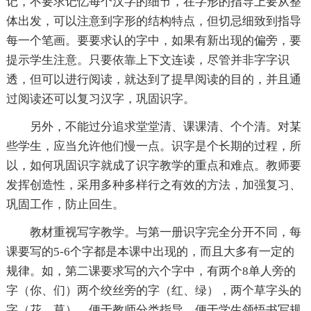
记，不要求记忆每个汉字的细节，在字形的指导上要从整
体出发，可以注意到字形的结构特点，但切忌细致到指导
每一个笔画。要要求认的字中，如果有新出现的偏旁，要
提示学生注意。只要依靠上下文连读，尽管并非字字识
透，但可以进行阅读，就达到了提早阅读的目的，并且通
过阅读还可以复习汉字，巩固识字。
另外，不能过分追求堂堂清、课课清、个个清。对某
些学生，应当允许他们慢一点。识字是个长期的过程，所
以，如何巩固识字就成了识字教学的重点和难点。教师要
发挥创造性，采用多种多样行之有效的方法，加强复习、
巩固工作，防止回生。
教材重视写字教学。与第一册识字完全分开不同，每
课要写的5-6个字都是本课中出现的，而且大多有一定的
规律。如，第二课要求写的六个字中，有两个8单人旁的
字（你、们）两个绞丝旁的字（红、绿），两个草字头的
字（花、草），便于教师分类指导，便于学生领悟书写规